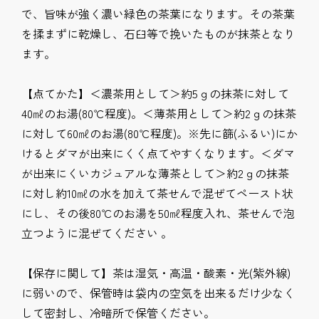
で、旨味が強く濃い緑色の茶葉になります。その茶葉
を揉まずに乾燥し、石臼等で挽いたものが抹茶となり
ます。
【点てかた】＜濃茶用として＞約5ｇの抹茶に対して
40㎖のお湯(80℃程度)。＜薄茶用として＞約2ｇの抹茶
に対して60㎖のお湯(80℃程度)。※先に篩(ふるい)にか
けるとダマが出来にくく点てやすくなります。＜ダマ
が出来にくいカジュアルな薄茶として＞約2ｇの抹茶
に対し約10㎖の水を加えて茶せんで混ぜてペースト状
にし、その後80℃のお湯を50㎖程度入れ、茶せんで泡
立つように混ぜてください 。
【保存に関して】茶は湿気・高温・酸素・光(紫外線)
に弱いので、保管時は袋内の空気を出来るだけ少なく