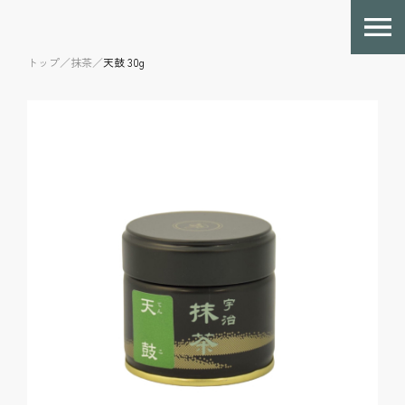
トップ／
抹茶／
天鼓 30g