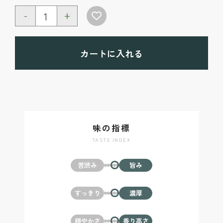
-
+
カートに入れる
味の指標
TASTE INDEX
苦渋み
旨み
すっきり
濃厚
穏やかさ
香り高さ