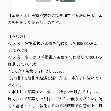
【茎茶とは】玉露や煎茶を精選加工する際に出る、茎
の部分をより集めたものです。
【淹れ方】
＜1人分・旨さ重視＞茶葉を4gに対して100㎖のお湯
(60℃)で2分。
＜1人分・さっぱり感重視＞茶葉を4gに対して100㎖の
お湯(80℃)で40秒。
＜5人分＞茶葉18ｇに対し500㎖。
〔2煎目〕2煎目は熱湯を注いだ後、待たずに注いでく
ださい。
＜水出し＞茶葉20ｇに対して冷水1ℓが目安です。2～3
時間おいて茶葉を取り除いてからお飲みください。時
間の経過とともに劣化するので冷蔵庫で保管の上１日