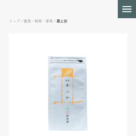
トップ／
茎茶・粉茶・芽茶／
最上折