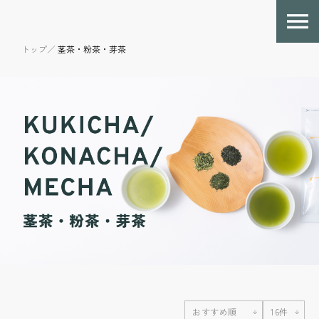
トップ／
茎茶・粉茶・芽茶
おすすめ順
16件