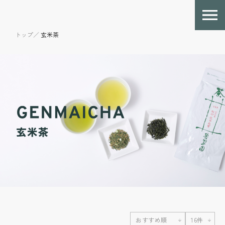
トップ／
玄米茶
おすすめ順
16件